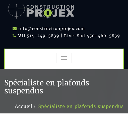
info@constructionprojex.com
Mtl 514-249-5839 | Rive-Sud 450-460-5839
TOGGLE
NAVIGATION
Spécialiste en plafonds
suspendus
Accueil
Spécialiste en plafonds suspendus