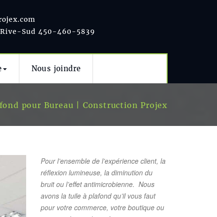
rojex.com
 Rive-Sud 450-460-5839
e
Nous joindre
afond pour Bureau | Construction Projex
Pour l’ensemble de l’expérience client, la
réflexion lumineuse, la diminution du
bruit ou l’effet antimicrobienne. Nous
avons la tuile à plafond qu’il vous faut
pour votre commerce, votre boutique ou